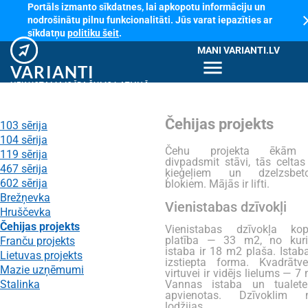
Portāls izmanto sīkdatnes, lai apkopotu informāciju un
cl
nodrošinātu pilnu funkcionalitāti. Jūs varat iepazīties ar
sīkdatņu
politiku šeit
.
MANI VARIANTI.LV
menu
VARIANTI
NEKUSTAMAIS ĪPAŠUMS LATVIJĀ
Čehijas projekts
103 sērija
104 sērija
Čehu projekta ēkām
119 sērija
divpadsmit stāvi, tās celtas
467 sērija
ķieģeļiem un dzelzsbet
602 sērija
blokiem. Mājās ir lifti.
Brežņevka
Vienistabas dzīvokļi
Hruščevka
Čehijas projekts
Vienistabas dzīvokļa kop
platība — 33 m2, no kur
Franču projekts
istaba ir 18 m2 plaša. Istaba
Lietuvas projekts
izstiepta forma. Kvadrātve
Mazie uzņēmumi
virtuvei ir vidējs lielums — 7
Stalinka
Vannas istaba un tualete
apvienotas. Dzīvoklim 
lodžijas.