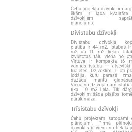
Čehu projekta dzīvokļi ir dārgi
ēkām ir laba kvalitāte
dzīvokļiem — saprāt
plānojums.
Divistabu dzīvokļi
Divistabu dzīvokļa kop
platība ir 44 m2, istabas ir
m2 un 10 m2 lielas. Ista
izvietotas tālu viena no otr
Virtuve ir kompakta (6 m
vannas istaba — atsevišķi
tualetes. Dzīvoklim ir ļoti p
lodžija, kuru parasti izma
dažādu mantu glabāšan
Viena no dzīvojamām istabām
tikai 10 m2 liela. Tik dār
dzīvoklim šāda platība tomēr
pārāk maza.
Trīsistabu dzīvokļi
Čehu projektam satopami d
plānojumi. Pirmā plānoj
dzīvoklis ir viens no lielāka