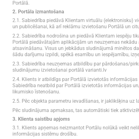
Portālā.
2. Portāla izmantošana
2.1. Sabiedrība piedāvā Klientam virtuālu (elektronisku) 
un publicēšanai, kā arī reklāmu izvietošanu Portālā un 
2.2. Sabiedrība nodrošina un piedāvā Klientam iespēju ti
Portālā piedāvātajām aplikācijām un neuzņemas nekādu a
atsavināšanu. Visus un jebkādus sludinājumā minētos darī
šādu darījumu izpildi, spēkā esamību un iespējamību, izņ
2.3. Sabiedrība neuzņemas atbildību par pārdošanas/pirkš
sludinājumu izvietošanai portālā varianti.lv
2.4. Klients ir atbildīgs par Portālā izvietotās informāci
Sabiedrība neatbild par Portālā izvietotās informācijas u
likumisko īstenošanu.
2.5. Pēc objekta parametru ievadīšanas, ir jaklikšķina uz 
Pēc sludinājuma apmaksas, tas automātiski tiek atktivizēt
3. Klienta saistību apjoms
3.1. Klients apņemas neizmantot Portālu nolūkā veikt neli
informācijas sistēmu drošību.