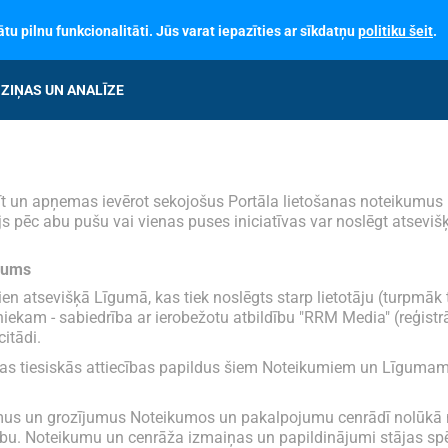
tu pilnu funkcionalitāti. Jūs varat iepazīties ar sīkdatņu
politiku šeit
.
ZIŅAS UN ANALĪZE
ekrīt un apņemas ievērot sekojošus Portāla lietošanas noteikumus
tājs pēc abu pušu vai vienas puses iniciatīvas var noslēgt atsev
ojums
vien atsevišķā Līgumā, kas tiek noslēgts starp lietotāju (turpmāk 
niekam - sabiedrība ar ierobežotu atbildību "RRM Media" (reģistr
itādi.
ības tiesiskās attiecības papildus šiem Noteikumiem un Līgumam r
jumus un grozījumus Noteikumos un pakalpojumu cenrādī nolūkā n
tību. Noteikumu un cenrāža izmaiņas un papildinājumi stājas sp