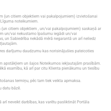
iem (un citiem objektiem vai pakalpojumiem) izvietošanai
ar Līguma noteikumiem.
m (un citiem objektiem , un/vai pakalpojumiem) saskaņā ar
jām un/vai nekustamo īpašumu iegādi un/vai
as, un Sabiedrība nekādā mērā negarantā un arī neliedz
tļautajām.
īres darījumu daudzumu kas norisinājušies pateicoties
kajiem apstākļiem un šajos Noteikumos iekļautajām prasībām.
ēkā esamību, kā arī par citu Klienta pienākumu un tiesību
vietošanas termiņu, pēc tam tiek veikta apmaksa.
u datu bāzē.
arī neveikt darbības, kas varētu pasliktināt Portāla