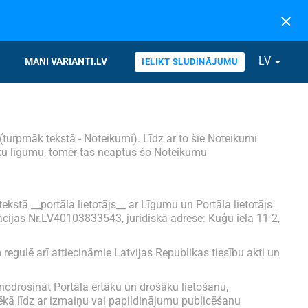
close
LV
arrow_drop_down
MANI VARIANTI.LV
IELIKT SLUDINĀJUMU
 (turpmāk tekstā - Noteikumi). Līdz ar to šie Noteikumi
išķu līgumu, tomēr tas neaptus šo Noteikumu
tekstā __portāla lietotājs__ ar Līgumu un Portāla lietotājs
ācijas Nr.LV40103833543, juridiskā adrese: Kuģu iela 11-2,
egulē arī attiecināmie Latvijas Republikas tiesību akti un
odrošināt Portāla ērtāku un drošāku lietošanu,
ēkā līdz ar izmaiņu vai papildinājumu publicēšanu