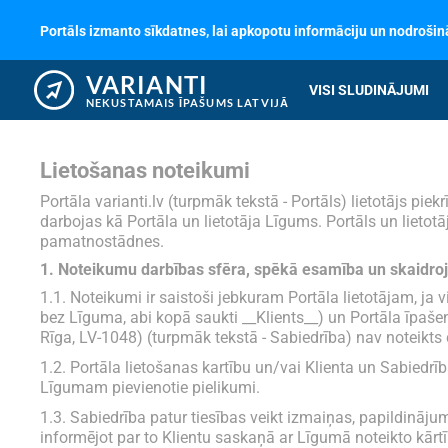
Portāls izmanto sīkdatnes, lai apkopotu informāciju un nodrošinā
VARIANTI
VISI SLUDINĀJUMI
NEKUSTAMAIS ĪPAŠUMS LATVIJĀ
Lietošanas noteikumi
Portāla varianti.lv (turpmāk tekstā - Portāls) lietotājs pi
darbojas kā Portāla un lietotāja Līgums. Portāls un lieto
pamatnostādnes.
1. Noteikumu darbības sfēra, spēkā esamība un skaidr
1.1. Noteikumi ir saistoši jebkuram Portāla lietotājam, ja 
bez Līguma, abi kopā saukti __Klients__) un Portāla īpaše
Rīga, LV-1048) (turpmāk tekstā - Sabiedrība) nav noteikts c
1.2. Portāla lietošanas kartību un/vai Klienta un Sabiedr
Līgumam pievienotie pielikumi.
1.3. Sabiedrība patur tiesības veikt izmaiņas, papildinā
informējot par to Klientu saskaņā ar Līgumā noteikto kār