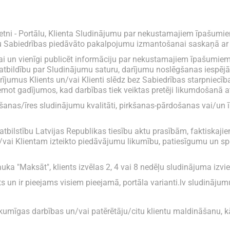
vietni - Portālu, Klienta Sludinājumu par nekustamajiem īpašum
citu Sabiedrības piedāvāto pakalpojumu izmantošanai saskaņā 
kai un vienīgi publicēt informāciju par nekustamajiem īpašumie
tbildību par Sludinājumu saturu, darījumu noslēgšanas iespē
jumus Klients un/vai Klienti slēdz bez Sabiedrības starpniecīb
emot gadījumos, kad darbības tiek veiktas pretēji likumdošanā a
anas/īres sludinājumu kvalitāti, pirkšanas-pārdošanas vai/un 
jas atbilstību Latvijas Republikas tiesību aktu prasībām, faktis
n/vai Klientam izteikto piedāvājumu likumību, patiesīgumu un sp
lauka "Maksāt", klients izvēlas 2, 4 vai 8 nedēļu sludinājuma iz
s un ir pieejams visiem pieejamā, portāla varianti.lv sludinājum
kumīgas darbības un/vai patērētāju/citu klientu maldināšanu, kā 