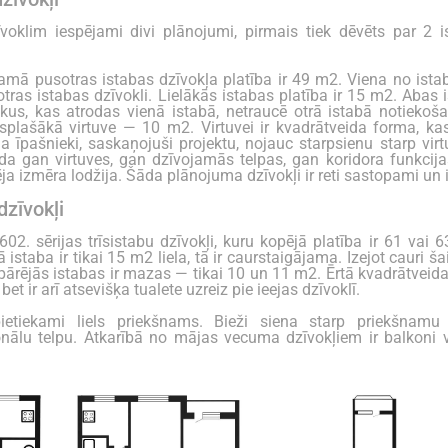
voklim iespējami divi plānojumi, pirmais tiek dēvēts par 2 i
mā pusotras istabas dzīvokļa platība ir 49 m2. Viena no istabā
tras istabas dzīvokli. Lielākās istabas platība ir 15 m2. Abas 
ēkus, kas atrodas vienā istabā, netraucē otrā istabā notiekoša
splašākā virtuve — 10 m2. Virtuvei ir kvadrātveida forma, kas 
ļa īpašnieki, saskaņojuši projektu, nojauc starpsienu starp vir
ilda gan virtuves, gan dzīvojamās telpas, gan koridora funkcij
ēja izmēra lodžija. Šāda plānojuma dzīvokļi ir reti sastopami un ir 
dzīvokļi
 602. sērijas trīsistabu dzīvokļi, kuru kopējā platība ir 61 va
ā istaba ir tikai 15 m2 liela, tā ir caurstaigājama. Izejot cauri 
pārējās istabas ir mazas — tikai 10 un 11 m2. Ērtā kvadrātveida 
 bet ir arī atsevišķa tualete uzreiz pie ieejas dzīvoklī.
pietiekami liels priekšnams. Bieži siena starp priekšnamu 
nālu telpu. Atkarībā no mājas vecuma dzīvokļiem ir balkoni v