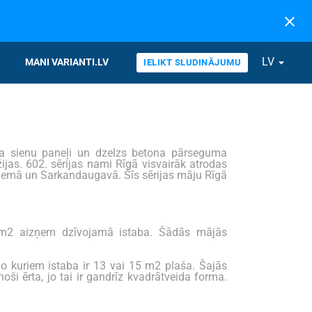
close
LV
arrow_drop_down
MANI VARIANTI.LV
IELIKT SLUDINĀJUMU
na sienu paneļi un dzelzs betona pārseguma
ijas. 602. sērijas nami Rīgā visvairāk atrodas
ciemā un Sarkandaugavā. Šīs sērijas māju Rīgā
8 m2 aizņem dzīvojamā istaba. Šādās mājās
no kuriem istaba ir 13 vai 15 m2 plaša. Šajās
noši ērta, jo tai ir gandrīz kvadrātveida forma.