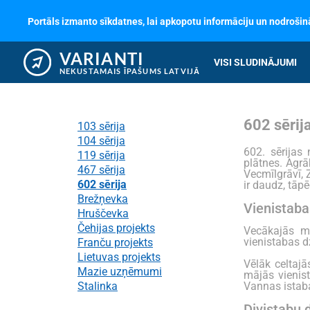
Portāls izmanto sīkdatnes, lai apkopotu informāciju un nodrošinā
VARIANTI
VISI SLUDINĀJUMI
NEKUSTAMAIS ĪPAŠUMS LATVIJĀ
602 sērij
103 sērija
104 sērija
602. sērijas
119 sērija
plātnes. Agrā
467 sērija
Vecmīlgrāvī, 
602 sērija
ir daudz, tāpē
Brežņevka
Vienistaba
Hruščevka
Čehijas projekts
Vecākajās m
vienistabas d
Franču projekts
Lietuvas projekts
Vēlāk celtajā
Mazie uzņēmumi
mājās vienist
Stalinka
Vannas istaba 
Divistabu d