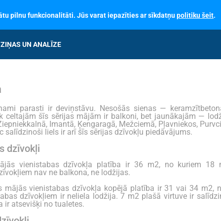
tu pilnu funkcionalitāti. Jūs varat iepazīties ar sīkdatņu
politiku šeit
.
ZIŅAS UN ANALĪZE
a
 nami parasti ir deviņstāvu. Nesošās sienas — keramzītbeto
k celtajām šīs sērijas mājām ir balkoni, bet jaunākajām — lodž
Ziepniekkalnā, Imantā, Ķengaragā, Mežciemā, Pļavniekos, Purv
c salīdzinoši liels ir arī šīs sērijas dzīvokļu piedāvājums.
s dzīvokļi
ājās vienistabas dzīvokļa platība ir 36 m2, no kuriem 1
zīvokļiem nav ne balkona, ne lodžijas.
s mājās vienistabas dzīvokļa kopējā platība ir 31 vai 34 m2, 
abas dzīvokļiem ir neliela lodžija. 7 m2 plašā virtuve ir salīdzi
ir atsevišķi no tualetes.
zīvokļi