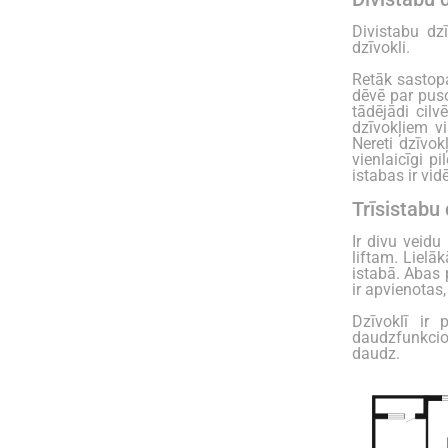
Divistabu dzī
dzīvokli.
Retāk sastopa
dēvē par puso
tādējādi cilv
dzīvokļiem vi
Nereti dzīvok
vienlaicīgi p
istabas ir vid
Trīsistabu 
Ir divu veidu
liftam. Lielāk
istabā. Abas 
ir apvienotas,
Dzīvoklī ir 
daudzfunkcio
daudz.