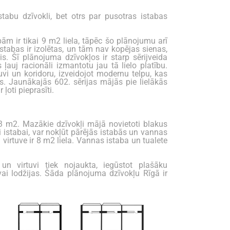
stabu dzīvokli, bet otrs par pusotras istabas
m ir tikai 9 m2 liela, tāpēc šo plānojumu arī
istabas ir izolētas, un tām nav kopējas sienas,
is. Šī plānojuma dzīvokļos ir starp sērijveida
ļauj racionāli izmantotu jau tā lielo platību.
tuvi un koridoru, izveidojot modernu telpu, kas
as. Jaunākajās 602. sērijas mājās pie lielākās
ļoti pieprasīti.
i 63 m2. Mazākie dzīvokļi mājā novietoti blakus
šai istabai, var nokļūt pārējās istabās un vannas
virtuve ir 8 m2 liela. Vannas istaba un tualete
un virtuvi tiek nojaukta, iegūstot plašāku
ai lodžijas. Šāda plānojuma dzīvokļu Rīgā ir