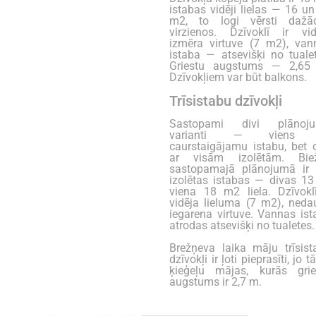
istabas vidēji lielas — 16 u
m2, to logi vērsti dažā
virzienos. Dzīvoklī ir vid
izmēra virtuve (7 m2), van
istaba — atsevišķi no tualet
Griestu augstums — 2,65
Dzīvokļiem var būt balkons.
Trīsistabu dzīvokļi
Sastopami divi plānoj
varianti — viens 
caurstaigājamu istabu, bet o
ar visām izolētām. Bie
sastopamajā plānojumā ir t
izolētas istabas — divas 13
viena 18 m2 liela. Dzīvoklī
vidēja lieluma (7 m2), neda
iegarena virtuve. Vannas ist
atrodas atsevišķi no tualetes.
Brežņeva laika māju trīsist
dzīvokļi ir ļoti pieprasīti, jo tā
ķieģeļu mājas, kurās grie
augstums ir 2,7 m.