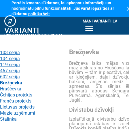
Portāls izmanto sīkdatnes, lai apkopotu informāciju un
cl
nodrošinātu pilnu funkcionalitāti. Jūs varat iepazīties ar
sīkdatņu
politiku šeit
.
MANI VARIANTI.LV
menu
VARIANTI
NEKUSTAMAIS ĪPAŠUMS LATVIJĀ
Brežņevka
103 sērija
104 sērija
Brežņeva laika mājas vizu
119 sērija
maz atšķiras no Hruščova la
467 sērija
būvēm — tām ir piecstāvi, ce
602 sērija
ar ķieģeļiem, daļai dzīvokļu
balkoni, ārsienas mēdz 
Brežņevka
apmestas. Šīs sērijas ē
Hruščevka
pārsvarā atrodas Ķengara
Čehijas projekts
Purvciemā, Āgenskalnā, Tei
Juglā.
Franču projekts
Lietuvas projekts
Divistabu dzīvokļi
Mazie uzņēmumi
Stalinka
Izplatītākajā divistabu dzīv
plānojumā istabas ir izolēt
Dzīvokļa kopējā platība ir 45