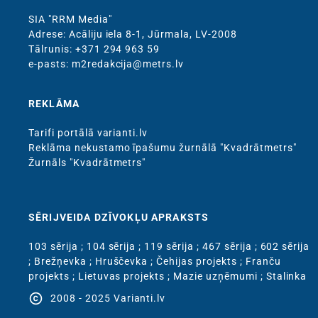
SIA "RRM Media"
Adrese: Acāliju iela 8-1, Jūrmala, LV-2008
Тālrunis: +371 294 963 59
e-pasts: m2redakcija@metrs.lv
REKLĀMA
Tarifi portālā varianti.lv
Reklāma nekustamo īpašumu žurnālā "Kvadrātmetrs"
Žurnāls "Kvadrātmetrs"
SĒRIJVEIDA DZĪVOKĻU APRAKSTS
103 sērija
;
104 sērija
;
119 sērija
;
467 sērija
;
602 sērija
;
Brežņevka
;
Hruščevka
;
Čehijas projekts
;
Franču
projekts
;
Lietuvas projekts
;
Mazie uzņēmumi
;
Stalinka
copyright
2008 - 2025 Varianti.lv