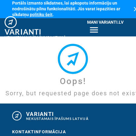
Portāls izmanto sīkdatnes, lai apkopotu informāciju un
cl
nodrošinātu pilnu funkcionalitāti. Jūs varat iepazīties ar
sīkdatņu
politiku šeit
.
MANI VARIANTI.LV
menu
VARIANTI
NEKUSTAMAIS ĪPAŠUMS LATVIJĀ
Oops!
Sorry, but requested page does not exis
VARIANTI
NEKUSTAMAIS ĪPAŠUMS LATVIJĀ
KONTAKTINFORMĀCIJA