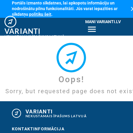
Portāls izmanto sīkdatnes, lai apkopotu informāciju un
cl
nodrošinātu pilnu funkcionalitāti. Jūs varat iepazīties ar
sīkdatņu
politiku šeit
.
MANI VARIANTI.LV
menu
VARIANTI
NEKUSTAMAIS ĪPAŠUMS LATVIJĀ
Oops!
Sorry, but requested page does not exis
VARIANTI
NEKUSTAMAIS ĪPAŠUMS LATVIJĀ
KONTAKTINFORMĀCIJA