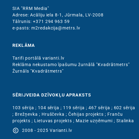
SIA "RRM Media"
Adrese: Acāliju iela 8-1, Jūrmala, LV-2008
Тālrunis: +371 294 963 59
e-pasts: m2redakcija@metrs.lv
REKLĀMA
Tarifi portālā varianti.lv
Reklāma nekustamo īpašumu žurnālā "Kvadrātmetrs"
Žurnāls "Kvadrātmetrs"
SĒRIJVEIDA DZĪVOKĻU APRAKSTS
103 sērija
;
104 sērija
;
119 sērija
;
467 sērija
;
602 sērija
;
Brežņevka
;
Hruščevka
;
Čehijas projekts
;
Franču
projekts
;
Lietuvas projekts
;
Mazie uzņēmumi
;
Stalinka
copyright
2008 - 2025 Varianti.lv