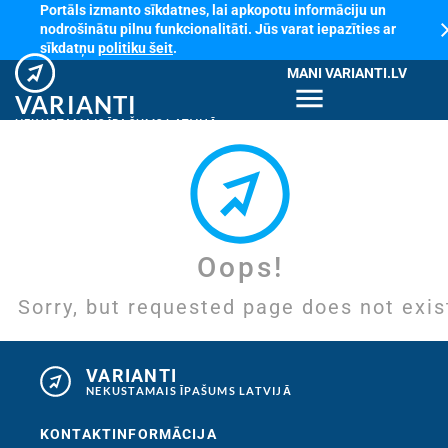
Portāls izmanto sīkdatnes, lai apkopotu informāciju un
cl
nodrošinātu pilnu funkcionalitāti. Jūs varat iepazīties ar
sīkdatņu
politiku šeit
.
MANI VARIANTI.LV
menu
VARIANTI
NEKUSTAMAIS ĪPAŠUMS LATVIJĀ
Oops!
Sorry, but requested page does not exis
VARIANTI
NEKUSTAMAIS ĪPAŠUMS LATVIJĀ
KONTAKTINFORMĀCIJA