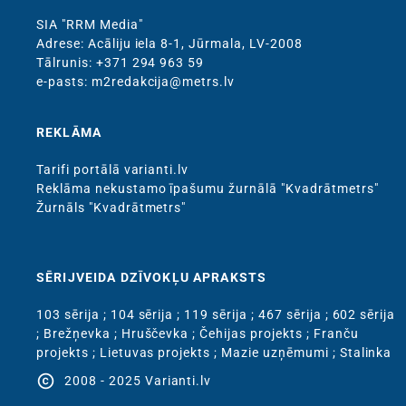
SIA "RRM Media"
Adrese: Acāliju iela 8-1, Jūrmala, LV-2008
Тālrunis: +371 294 963 59
e-pasts: m2redakcija@metrs.lv
REKLĀMA
Tarifi portālā varianti.lv
Reklāma nekustamo īpašumu žurnālā "Kvadrātmetrs"
Žurnāls "Kvadrātmetrs"
SĒRIJVEIDA DZĪVOKĻU APRAKSTS
103 sērija
;
104 sērija
;
119 sērija
;
467 sērija
;
602 sērija
;
Brežņevka
;
Hruščevka
;
Čehijas projekts
;
Franču
projekts
;
Lietuvas projekts
;
Mazie uzņēmumi
;
Stalinka
copyright
2008 - 2025 Varianti.lv