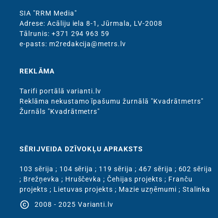
SIA "RRM Media"
Adrese: Acāliju iela 8-1, Jūrmala, LV-2008
Тālrunis: +371 294 963 59
e-pasts: m2redakcija@metrs.lv
REKLĀMA
Tarifi portālā varianti.lv
Reklāma nekustamo īpašumu žurnālā "Kvadrātmetrs"
Žurnāls "Kvadrātmetrs"
SĒRIJVEIDA DZĪVOKĻU APRAKSTS
103 sērija
;
104 sērija
;
119 sērija
;
467 sērija
;
602 sērija
;
Brežņevka
;
Hruščevka
;
Čehijas projekts
;
Franču
projekts
;
Lietuvas projekts
;
Mazie uzņēmumi
;
Stalinka
copyright
2008 - 2025 Varianti.lv