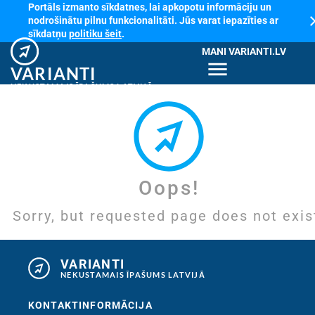
Portāls izmanto sīkdatnes, lai apkopotu informāciju un
cl
nodrošinātu pilnu funkcionalitāti. Jūs varat iepazīties ar
sīkdatņu
politiku šeit
.
MANI VARIANTI.LV
menu
VARIANTI
NEKUSTAMAIS ĪPAŠUMS LATVIJĀ
Oops!
Sorry, but requested page does not exis
VARIANTI
NEKUSTAMAIS ĪPAŠUMS LATVIJĀ
KONTAKTINFORMĀCIJA