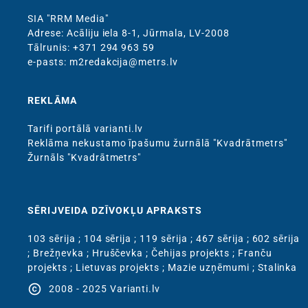
SIA "RRM Media"
Adrese: Acāliju iela 8-1, Jūrmala, LV-2008
Тālrunis: +371 294 963 59
e-pasts: m2redakcija@metrs.lv
REKLĀMA
Tarifi portālā varianti.lv
Reklāma nekustamo īpašumu žurnālā "Kvadrātmetrs"
Žurnāls "Kvadrātmetrs"
SĒRIJVEIDA DZĪVOKĻU APRAKSTS
103 sērija
;
104 sērija
;
119 sērija
;
467 sērija
;
602 sērija
;
Brežņevka
;
Hruščevka
;
Čehijas projekts
;
Franču
projekts
;
Lietuvas projekts
;
Mazie uzņēmumi
;
Stalinka
copyright
2008 - 2025 Varianti.lv