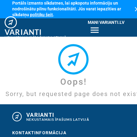
Portāls izmanto sīkdatnes, lai apkopotu informāciju un
cl
nodrošinātu pilnu funkcionalitāti. Jūs varat iepazīties ar
sīkdatņu
politiku šeit
.
MANI VARIANTI.LV
menu
VARIANTI
NEKUSTAMAIS ĪPAŠUMS LATVIJĀ
Oops!
Sorry, but requested page does not exis
VARIANTI
NEKUSTAMAIS ĪPAŠUMS LATVIJĀ
KONTAKTINFORMĀCIJA