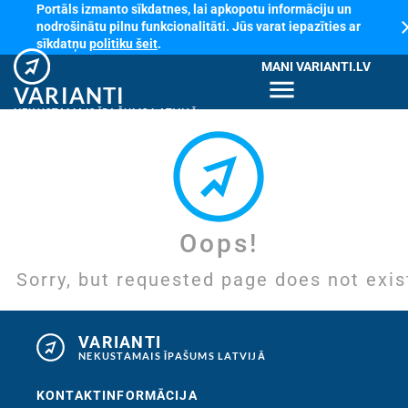
Portāls izmanto sīkdatnes, lai apkopotu informāciju un
cl
nodrošinātu pilnu funkcionalitāti. Jūs varat iepazīties ar
sīkdatņu
politiku šeit
.
MANI VARIANTI.LV
menu
VARIANTI
NEKUSTAMAIS ĪPAŠUMS LATVIJĀ
Oops!
Sorry, but requested page does not exis
VARIANTI
NEKUSTAMAIS ĪPAŠUMS LATVIJĀ
KONTAKTINFORMĀCIJA