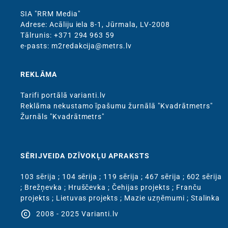
SIA "RRM Media"
Adrese: Acāliju iela 8-1, Jūrmala, LV-2008
Тālrunis: +371 294 963 59
e-pasts: m2redakcija@metrs.lv
REKLĀMA
Tarifi portālā varianti.lv
Reklāma nekustamo īpašumu žurnālā "Kvadrātmetrs"
Žurnāls "Kvadrātmetrs"
SĒRIJVEIDA DZĪVOKĻU APRAKSTS
103 sērija
;
104 sērija
;
119 sērija
;
467 sērija
;
602 sērija
;
Brežņevka
;
Hruščevka
;
Čehijas projekts
;
Franču
projekts
;
Lietuvas projekts
;
Mazie uzņēmumi
;
Stalinka
copyright
2008 - 2025 Varianti.lv