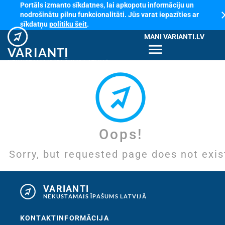
Portāls izmanto sīkdatnes, lai apkopotu informāciju un
cl
nodrošinātu pilnu funkcionalitāti. Jūs varat iepazīties ar
sīkdatņu
politiku šeit
.
MANI VARIANTI.LV
menu
VARIANTI
NEKUSTAMAIS ĪPAŠUMS LATVIJĀ
Oops!
Sorry, but requested page does not exis
VARIANTI
NEKUSTAMAIS ĪPAŠUMS LATVIJĀ
KONTAKTINFORMĀCIJA