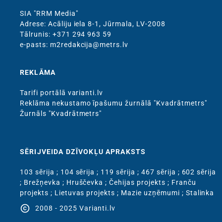
SIA "RRM Media"
Adrese: Acāliju iela 8-1, Jūrmala, LV-2008
Тālrunis: +371 294 963 59
e-pasts: m2redakcija@metrs.lv
REKLĀMA
Tarifi portālā varianti.lv
Reklāma nekustamo īpašumu žurnālā "Kvadrātmetrs"
Žurnāls "Kvadrātmetrs"
SĒRIJVEIDA DZĪVOKĻU APRAKSTS
103 sērija
;
104 sērija
;
119 sērija
;
467 sērija
;
602 sērija
;
Brežņevka
;
Hruščevka
;
Čehijas projekts
;
Franču
projekts
;
Lietuvas projekts
;
Mazie uzņēmumi
;
Stalinka
copyright
2008 - 2025 Varianti.lv