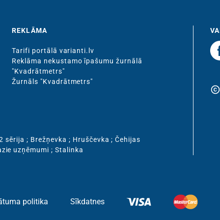
REKLĀMA
VA
Tarifi portālā varianti.lv
Reklāma nekustamo īpašumu žurnālā
"Kvadrātmetrs"
Žurnāls "Kvadrātmetrs"
copyrigh
2 sērija
;
Brežņevka
;
Hruščevka
;
Čehijas
zie uzņēmumi
;
Stalinka
ātuma politika
Sīkdatnes