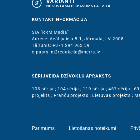
VARIANTI
NEKUSTAMAIS ĪPAŠUMS LATVIJĀ
KONTAKTINFORMĀCIJA
SIA "RRM Media"
Adrese: Acāliju iela 8-1, Jūrmala, LV-2008
Тālrunis: +371 294 963 59
e-pasts: m2redakcija@metrs.lv
SĒRIJVEIDA DZĪVOKĻU APRAKSTS
103 sērija
;
104 sērija
;
119 sērija
;
467 sērija
;
60
projekts
;
Franču projekts
;
Lietuvas projekts
;
Ma
Par mums
Lietošanas noteikumi
Priv