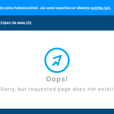
tu pilnu funkcionalitāti. Jūs varat iepazīties ar sīkdatņu
politiku šeit
.
ZIŅAS UN ANALĪZE
Oops!
Sorry, but requested page does not exist!