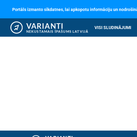
Portāls izmanto sīkdatnes, lai apkopotu informāciju un nodrošinā
VARIANTI
VISI SLUDINĀJUMI
NEKUSTAMAIS ĪPAŠUMS LATVIJĀ