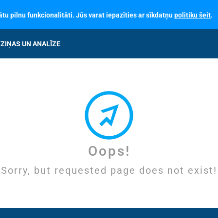
tu pilnu funkcionalitāti. Jūs varat iepazīties ar sīkdatņu
politiku šeit
.
ZIŅAS UN ANALĪZE
Oops!
Sorry, but requested page does not exist!