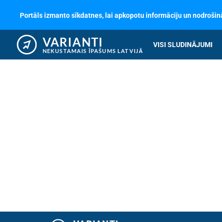
Portāls izmanto sīkdatnes, lai apkopotu informāciju un nodrošinā
VARIANTI
VISI SLUDINĀJUMI
NEKUSTAMAIS ĪPAŠUMS LATVIJĀ