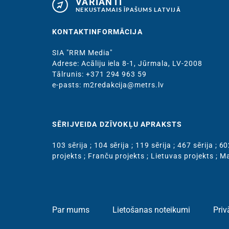
VARIANTI
NEKUSTAMAIS ĪPAŠUMS LATVIJĀ
KONTAKTINFORMĀCIJA
SIA "RRM Media"
Adrese: Acāliju iela 8-1, Jūrmala, LV-2008
Тālrunis: +371 294 963 59
e-pasts: m2redakcija@metrs.lv
SĒRIJVEIDA DZĪVOKĻU APRAKSTS
103 sērija
;
104 sērija
;
119 sērija
;
467 sērija
;
60
projekts
;
Franču projekts
;
Lietuvas projekts
;
Ma
Par mums
Lietošanas noteikumi
Priv