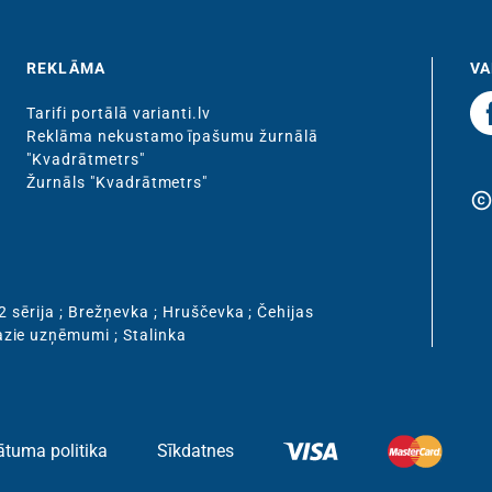
REKLĀMA
VA
Tarifi portālā varianti.lv
Reklāma nekustamo īpašumu žurnālā
"Kvadrātmetrs"
Žurnāls "Kvadrātmetrs"
copyrigh
2 sērija
;
Brežņevka
;
Hruščevka
;
Čehijas
zie uzņēmumi
;
Stalinka
ātuma politika
Sīkdatnes