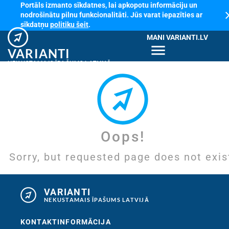
Portāls izmanto sīkdatnes, lai apkopotu informāciju un
cl
nodrošinātu pilnu funkcionalitāti. Jūs varat iepazīties ar
sīkdatņu
politiku šeit
.
MANI VARIANTI.LV
menu
VARIANTI
NEKUSTAMAIS ĪPAŠUMS LATVIJĀ
Oops!
Sorry, but requested page does not exis
VARIANTI
NEKUSTAMAIS ĪPAŠUMS LATVIJĀ
KONTAKTINFORMĀCIJA