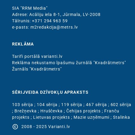
SIA "RRM Media"
Adrese: Acāliju iela 8-1, Jūrmala, LV-2008
Тālrunis: +371 294 963 59
e-pasts: m2redakcija@metrs.lv
REKLĀMA
Tarifi portālā varianti.lv
Reklāma nekustamo īpašumu žurnālā "Kvadrātmetrs"
Žurnāls "Kvadrātmetrs"
SĒRIJVEIDA DZĪVOKĻU APRAKSTS
103 sērija
;
104 sērija
;
119 sērija
;
467 sērija
;
602 sērija
;
Brežņevka
;
Hruščevka
;
Čehijas projekts
;
Franču
projekts
;
Lietuvas projekts
;
Mazie uzņēmumi
;
Stalinka
copyright
2008 - 2025 Varianti.lv