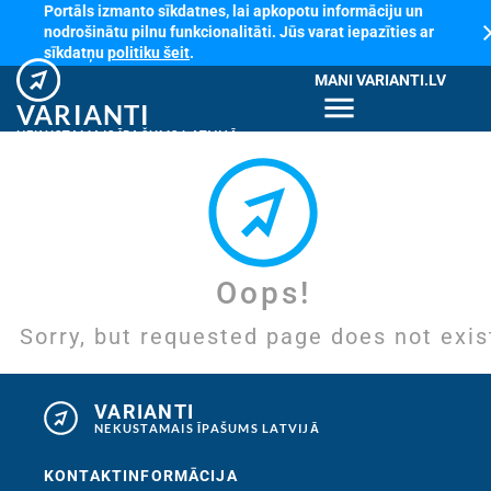
Portāls izmanto sīkdatnes, lai apkopotu informāciju un
cl
nodrošinātu pilnu funkcionalitāti. Jūs varat iepazīties ar
sīkdatņu
politiku šeit
.
MANI VARIANTI.LV
menu
VARIANTI
NEKUSTAMAIS ĪPAŠUMS LATVIJĀ
Oops!
Sorry, but requested page does not exis
VARIANTI
NEKUSTAMAIS ĪPAŠUMS LATVIJĀ
KONTAKTINFORMĀCIJA