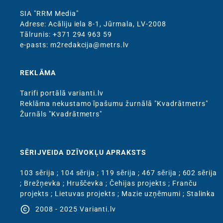
SIA "RRM Media"
Adrese: Acāliju iela 8-1, Jūrmala, LV-2008
Тālrunis: +371 294 963 59
e-pasts: m2redakcija@metrs.lv
REKLĀMA
Tarifi portālā varianti.lv
Reklāma nekustamo īpašumu žurnālā "Kvadrātmetrs"
Žurnāls "Kvadrātmetrs"
SĒRIJVEIDA DZĪVOKĻU APRAKSTS
103 sērija
;
104 sērija
;
119 sērija
;
467 sērija
;
602 sērija
;
Brežņevka
;
Hruščevka
;
Čehijas projekts
;
Franču
projekts
;
Lietuvas projekts
;
Mazie uzņēmumi
;
Stalinka
copyright
2008 - 2025 Varianti.lv