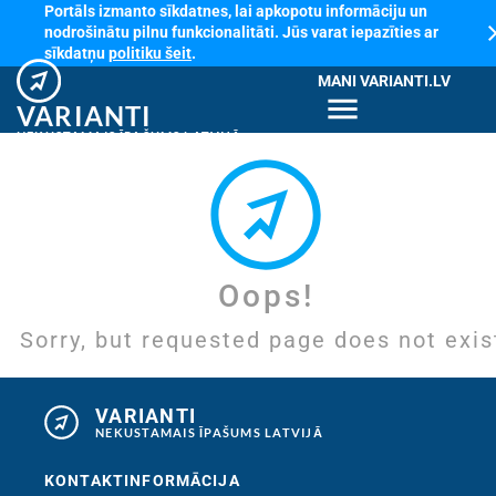
Portāls izmanto sīkdatnes, lai apkopotu informāciju un
cl
nodrošinātu pilnu funkcionalitāti. Jūs varat iepazīties ar
sīkdatņu
politiku šeit
.
MANI VARIANTI.LV
menu
VARIANTI
NEKUSTAMAIS ĪPAŠUMS LATVIJĀ
Oops!
Sorry, but requested page does not exis
VARIANTI
NEKUSTAMAIS ĪPAŠUMS LATVIJĀ
KONTAKTINFORMĀCIJA