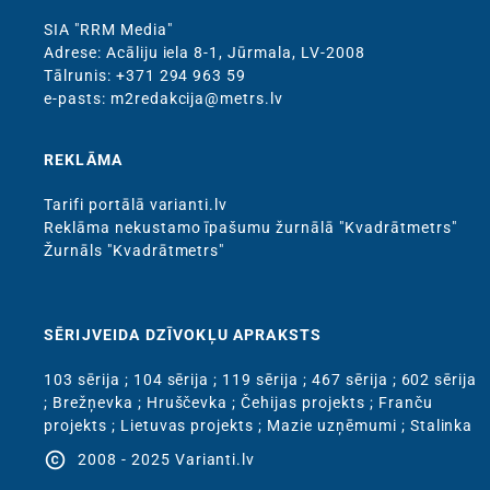
SIA "RRM Media"
Adrese: Acāliju iela 8-1, Jūrmala, LV-2008
Тālrunis: +371 294 963 59
e-pasts: m2redakcija@metrs.lv
REKLĀMA
Tarifi portālā varianti.lv
Reklāma nekustamo īpašumu žurnālā "Kvadrātmetrs"
Žurnāls "Kvadrātmetrs"
SĒRIJVEIDA DZĪVOKĻU APRAKSTS
103 sērija
;
104 sērija
;
119 sērija
;
467 sērija
;
602 sērija
;
Brežņevka
;
Hruščevka
;
Čehijas projekts
;
Franču
projekts
;
Lietuvas projekts
;
Mazie uzņēmumi
;
Stalinka
copyright
2008 - 2025 Varianti.lv