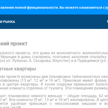
ставления полной функциональности. Вы можете ознакомиться с
п
И РЫНКА
кий проект
зского проекта, это дома из монолитного железобетона
 Франции и дома строились, поэтажно заполняя опалубку 
на ул. Лубанас, А. Сахарова, Илукстес) и в Пурвциемсе (ул.
атные квартиры
ом проекте возможны две планировки трёхкомнатных кварт
лированы (13 м², 12 м² и 16 м²). Прихожая имеет форму
 в центре квартиры. К кухне снаружи примыкает балко
нная комната отделена от туалета. Эти помещения разме
иант планировки немного меньше – общая площадь 62 м
 м². Все комнаты (9 м², 13 м² и 18 м²) изолированы. В ц
еется удобная прихожая с несколькими нишами и в
ь как шкаф.