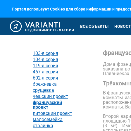
Портал использует Cookies для сбора информации и предо
VARIANTI
ВСЕ ОБЪЕКТЫ
НОВОСТ
НЕДВИЖИМОСТЬ ЛАТВИИ
французс
103-я серия
104-я серия
Дома францу
119-я серия
заказана во
467-я серия
Плявниеках (
602-я серия
Трёхкомн
брежневка
хрущевка
В французск
чешский проект
комнаты изо
расположена
французский
комнаты. Ва
проект
литовский проект
Второй вар
малосемейка
площадью 10
сталинка
(8 м²). Им
использоват