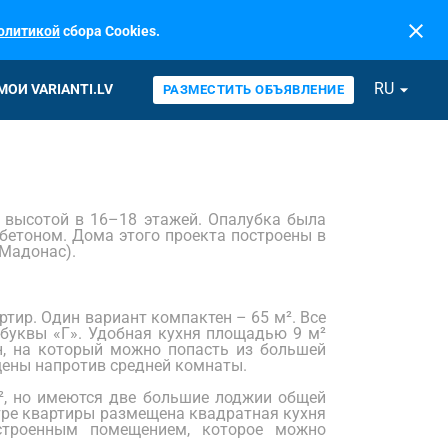
close
олитикой
сбора Cookies.
RU
arrow_drop_down
МОИ VARIANTI.LV
РАЗМЕСТИТЬ ОБЪЯВЛЕНИЕ
 высотой в 16–18 этажей. Опалубка была
бетоном. Дома этого проекта построены в
 Мадонас).
ир. Один вариант компактен – 65 м². Все
 буквы «Г». Удобная кухня площадью 9 м²
н, на который можно попасть из большей
щены напротив средней комнаты.
², но имеются две большие лоджии общей
ентре квартиры размещена квадратная кухня
строенным помещением, которое можно