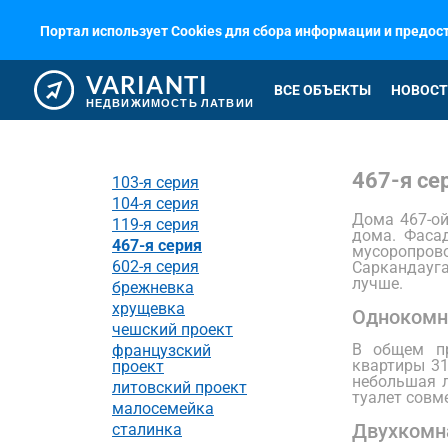
Портал использует Cookies для сбора информации и предо
VARIANTI
ВСЕ ОБЪЕКТЫ
НОВОСТ
НЕДВИЖИМОСТЬ ЛАТВИИ
467-я се
103-я серия
104-я серия
Дома 467-ой
119-я серия
дома. Фаса
467-я серия
мусоропров
602-я серия
Саркандауга
лучше.
брежневка
хрущевка
Однокомн
чешский проект
В общем пр
французский
квартиры 31
проект
небольшая л
литовский проект
туалет совм
малосемейка
Двухкомн
сталинка