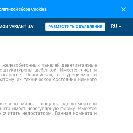
close
олитикой
сбора Cookies.
RU
arrow_drop_down
МОИ VARIANTI.LV
РАЗМЕСТИТЬ ОБЪЯВЛЕНИЕ
из железобетонных панелей девятиэтажные
оштукатурены щебёнкой. Имеется лифт и
нгарагсе, Плявниеках, в Пурвциемсе и
оэтому их техническое состояние немного
ительно мало. Площадь однокомнатной
мната имеет нерегулярную форму. Имеется
 считать недостатком. Ванная комната и