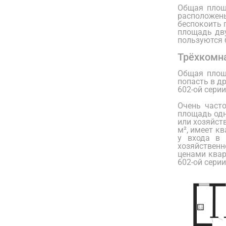
Общая площ
расположены
беспокоить 
площадь дву
пользуются 
Трёхкомн
Общая площ
попасть в д
602-ой серии
Очень част
площадь одн
или хозяйст
м², имеет к
у входа в 
хозяйственн
ценами квар
602-ой серии