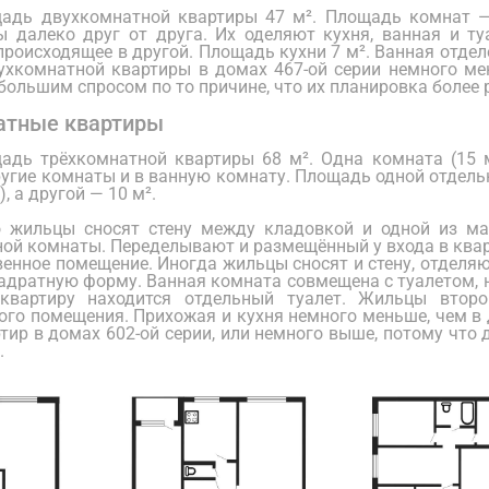
адь двухкомнатной квартиры 47 м². Площадь комнат — 
 далеко друг от друга. Их оделяют кухня, ванная и ту
происходящее в другой. Площадь кухни 7 м². Ванная отделе
хкомнатной квартиры в домах 467-ой серии немного мен
большим спросом по то причине, что их планировка более 
атные квартиры
адь трёхкомнатной квартиры 68 м². Одна комната (15 
ругие комнаты и в ванную комнату. Площадь одной отдель
), а другой — 10 м².
о жильцы сносят стену между кладовкой и одной из ма
ой комнаты. Переделывают и размещённый у входа в квар
венное помещение. Иногда жильцы сносят и стену, отделя
вадратную форму. Ванная комната совмещена с туалетом, но
квартиру находится отдельный туалет. Жильцы второ
ого помещения. Прихожая и кухня немного меньше, чем в 
тир в домах 602-ой серии, или немного выше, потому что 
.