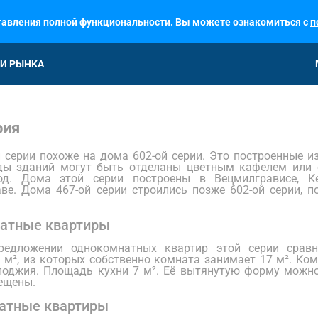
ставления полной функциональности. Вы можете ознакомиться с
п
И РЫНКА
рия
 серии похоже на дома 602-ой серии. Это построенные 
ды зданий могут быть отделаны цветным кафелем или 
од. Дома этой серии построены в Вецмилгрависе, Ке
ве. Дома 467-ой серии строились позже 602-ой серии, п
атные квартиры
едложении однокомнатных квартир этой серии сравн
 м², из которых собственно комната занимает 17 м². Ко
оджия. Площадь кухни 7 м². Её вытянутую форму можно
ещены.
атные квартиры