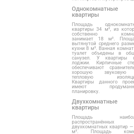
Однокомнатные
квартиры
Площадь однокомнат
квартиры 34 м², из кото
собственно комна
занимает 18 м². Площ
вытянутой среднего разм
кухни 8 м². Ванная комнат
туалет объедены в об
санузел. У квартиры 
лоджии. Кирпичные ст
обеспечивают сравнител
хорошую звуковую
тепловую изоляци
Квартиры данного прое
имеют продуманн
планировку.
Двухкомнатные
квартиры
Площадь наибол
распространённых
двухкомнатных квартир —
м². Площадь комн