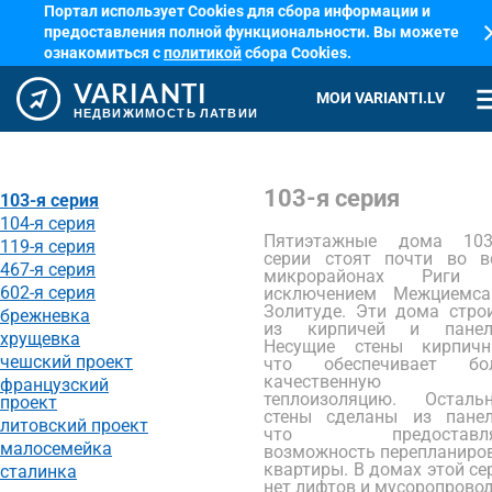
Портал использует Cookies для сбора информации и
cl
предоставления полной функциональности. Вы можете
ознакомиться с
политикой
сбора Cookies.
VARIANTI
me
МОИ VARIANTI.LV
НЕДВИЖИМОСТЬ ЛАТВИИ
103-я серия
103-я серия
104-я серия
Пятиэтажные дома 103
119-я серия
серии стоят почти во в
467-я серия
микрорайонах Риги 
602-я серия
исключением Межциемс
Золитуде. Эти дома стро
брежневка
из кирпичей и панел
хрущевка
Несущие стены кирпичн
чешский проект
что обеспечивает бо
качественную
французский
теплоизоляцию. Осталь
проект
стены сделаны из панел
литовский проект
что предоставля
малосемейка
возможность перепланиро
квартиры. В домах этой се
сталинка
нет лифтов и мусоропровод