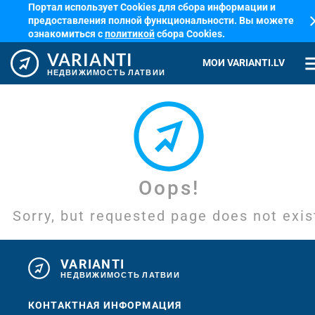
Портал использует Cookies для сбора информации и
cl
предоставления полной функциональности. Вы можете
ознакомиться с
политикой
сбора Cookies.
VARIANTI
me
МОИ VARIANTI.LV
НЕДВИЖИМОСТЬ ЛАТВИИ
Oops!
Sorry, but requested page does not exis
VARIANTI
НЕДВИЖИМОСТЬ ЛАТВИИ
КОНТАКТНАЯ ИНФОРМАЦИЯ