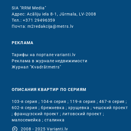
SIA "RRM Media"
Адрес: Acāliju iela 8-1, Jūrmala, LV-2008
Тел.: +371 29496359
Почта: m2redakcija@metrs.lv
РЕКЛАМА
Тарифы на портале varianti.lv
Реклама в журнале недвижимости
Журнал "Kvadrātmetrs"
ОПИСАНИЯ КВАРТИР ПО СЕРИЯМ
103-я серия
;
104-я серия
;
119-я серия
;
467-я серия
;
602-я серия
;
брежневка
;
хрущевка
;
чешский проект
;
французский проект
;
литовский проект
;
малосемейка
;
сталинка
copyright
2008 - 2025 Varianti.lv