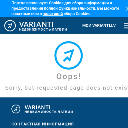
Портал использует Cookies для сбора информации и
cl
предоставления полной функциональности. Вы можете
ознакомиться с
политикой
сбора Cookies.
VARIANTI
me
МОИ VARIANTI.LV
НЕДВИЖИМОСТЬ ЛАТВИИ
Oops!
Sorry, but requested page does not exis
VARIANTI
НЕДВИЖИМОСТЬ ЛАТВИИ
КОНТАКТНАЯ ИНФОРМАЦИЯ