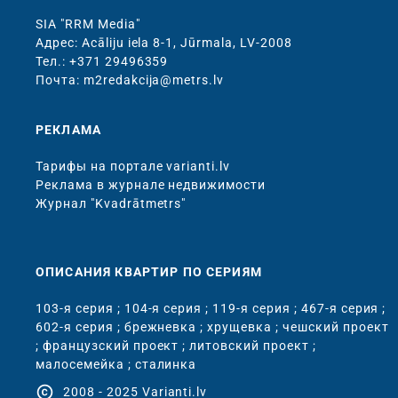
SIA "RRM Media"
Адрес: Acāliju iela 8-1, Jūrmala, LV-2008
Тел.: +371 29496359
Почта: m2redakcija@metrs.lv
РЕКЛАМА
Тарифы на портале varianti.lv
Реклама в журнале недвижимости
Журнал "Kvadrātmetrs"
ОПИСАНИЯ КВАРТИР ПО СЕРИЯМ
103-я серия
;
104-я серия
;
119-я серия
;
467-я серия
;
602-я серия
;
брежневка
;
хрущевка
;
чешский проект
;
французский проект
;
литовский проект
;
малосемейка
;
сталинка
copyright
2008 - 2025 Varianti.lv