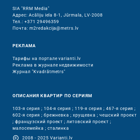
SIA "RRM Media"
Адрес: Acāliju iela 8-1, Jūrmala, LV-2008
Тел.: +371 29496359
Почта: m2redakcija@metrs.lv
РЕКЛАМА
Тарифы на портале varianti.lv
Реклама в журнале недвижимости
Журнал "Kvadrātmetrs"
ОПИСАНИЯ КВАРТИР ПО СЕРИЯМ
103-я серия
;
104-я серия
;
119-я серия
;
467-я серия
;
602-я серия
;
брежневка
;
хрущевка
;
чешский проект
;
французский проект
;
литовский проект
;
малосемейка
;
сталинка
copyright
2008 - 2025 Varianti.lv