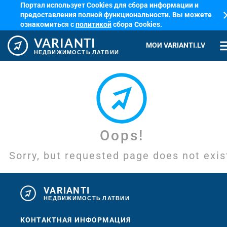
Портал использует Cookies для сбора информации и
cl
предоставления полной функциональности. Вы можете
ознакомиться с
политикой
сбора Cookies.
VARIANTI
me
МОИ VARIANTI.LV
НЕДВИЖИМОСТЬ ЛАТВИИ
Oops!
Sorry, but requested page does not exis
VARIANTI
НЕДВИЖИМОСТЬ ЛАТВИИ
КОНТАКТНАЯ ИНФОРМАЦИЯ