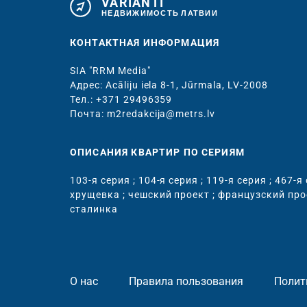
VARIANTI
НЕДВИЖИМОСТЬ ЛАТВИИ
КОНТАКТНАЯ ИНФОРМАЦИЯ
SIA "RRM Media"
Адрес: Acāliju iela 8-1, Jūrmala, LV-2008
Тел.: +371 29496359
Почта: m2redakcija@metrs.lv
ОПИСАНИЯ КВАРТИР ПО СЕРИЯМ
103-я серия
;
104-я серия
;
119-я серия
;
467-я
хрущевка
;
чешский проект
;
французский про
сталинка
О нас
Правила пользования
Полит