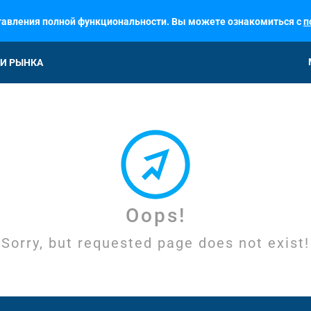
ставления полной функциональности. Вы можете ознакомиться с
п
И РЫНКА
Oops!
Sorry, but requested page does not exist!