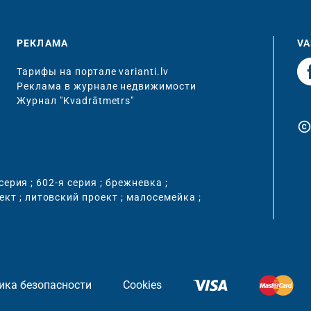
РЕКЛАМА
VA
Тарифы на портале varianti.lv
Реклама в журнале недвижимости
Журнал "Kvadrātmetrs"
copyrigh
 серия
;
602-я серия
;
брежневка
;
ект
;
литовский проект
;
малосемейка
;
ика безопасности
Cookies