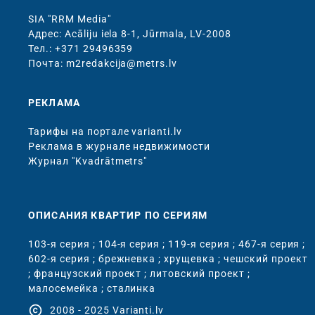
SIA "RRM Media"
Адрес: Acāliju iela 8-1, Jūrmala, LV-2008
Тел.: +371 29496359
Почта: m2redakcija@metrs.lv
РЕКЛАМА
Тарифы на портале varianti.lv
Реклама в журнале недвижимости
Журнал "Kvadrātmetrs"
ОПИСАНИЯ КВАРТИР ПО СЕРИЯМ
103-я серия
;
104-я серия
;
119-я серия
;
467-я серия
;
602-я серия
;
брежневка
;
хрущевка
;
чешский проект
;
французский проект
;
литовский проект
;
малосемейка
;
сталинка
copyright
2008 - 2025 Varianti.lv