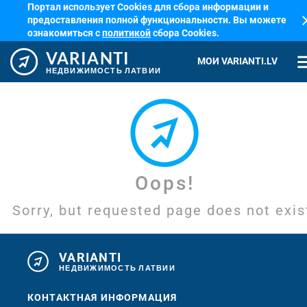
Портал использует Cookies для сбора информации и
cl
предоставления полной функциональности. Вы можете
ознакомиться с
политикой
сбора Cookies.
VARIANTI
me
МОИ VARIANTI.LV
НЕДВИЖИМОСТЬ ЛАТВИИ
Oops!
Sorry, but requested page does not exis
VARIANTI
НЕДВИЖИМОСТЬ ЛАТВИИ
КОНТАКТНАЯ ИНФОРМАЦИЯ