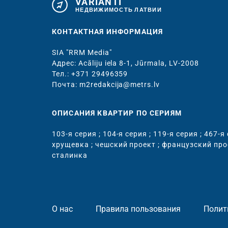
VARIANTI
НЕДВИЖИМОСТЬ ЛАТВИИ
КОНТАКТНАЯ ИНФОРМАЦИЯ
SIA "RRM Media"
Адрес: Acāliju iela 8-1, Jūrmala, LV-2008
Тел.: +371 29496359
Почта: m2redakcija@metrs.lv
ОПИСАНИЯ КВАРТИР ПО СЕРИЯМ
103-я серия
;
104-я серия
;
119-я серия
;
467-я
хрущевка
;
чешский проект
;
французский про
сталинка
О нас
Правила пользования
Полит