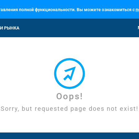
ставления полной функциональности. Вы можете ознакомиться с
п
И РЫНКА
Oops!
Sorry, but requested page does not exist!