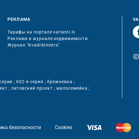
РЕКЛАМА
VA
Тарифы на портале varianti.lv
Реклама в журнале недвижимости
Журнал "Kvadrātmetrs"
copyrigh
 серия
;
602-я серия
;
брежневка
;
ект
;
литовский проект
;
малосемейка
;
ика безопасности
Cookies