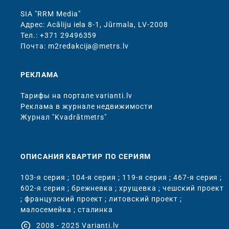
SIA "RRM Media"
Адрес: Acāliju iela 8-1, Jūrmala, LV-2008
Тел.: +371 29496359
Почта: m2redakcija@metrs.lv
РЕКЛАМА
Тарифы на портале varianti.lv
Реклама в журнале недвижимости
Журнал "Kvadrātmetrs"
ОПИСАНИЯ КВАРТИР ПО СЕРИЯМ
103-я серия
;
104-я серия
;
119-я серия
;
467-я серия
;
602-я серия
;
брежневка
;
хрущевка
;
чешский проект
;
французский проект
;
литовский проект
;
малосемейка
;
сталинка
copyright
2008 - 2025 Varianti.lv