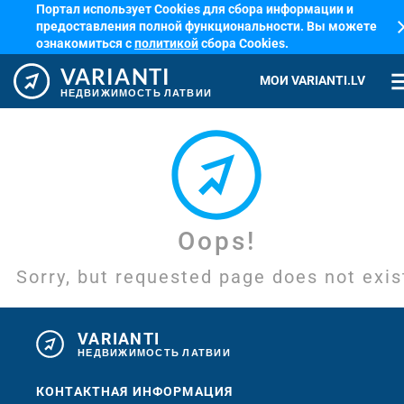
Портал использует Cookies для сбора информации и
cl
предоставления полной функциональности. Вы можете
ознакомиться с
политикой
сбора Cookies.
VARIANTI
me
МОИ VARIANTI.LV
НЕДВИЖИМОСТЬ ЛАТВИИ
Oops!
Sorry, but requested page does not exis
VARIANTI
НЕДВИЖИМОСТЬ ЛАТВИИ
КОНТАКТНАЯ ИНФОРМАЦИЯ