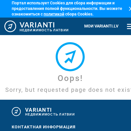
Портал использует Cookies для сбора информации и
cl
предоставления полной функциональности. Вы можете
ознакомиться с
политикой
сбора Cookies.
VARIANTI
me
МОИ VARIANTI.LV
НЕДВИЖИМОСТЬ ЛАТВИИ
Oops!
Sorry, but requested page does not exis
VARIANTI
НЕДВИЖИМОСТЬ ЛАТВИИ
КОНТАКТНАЯ ИНФОРМАЦИЯ