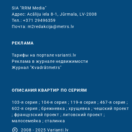
SIA "RRM Media"
Адрес: Acāliju iela 8-1, Jūrmala, LV-2008
Тел.: +371 29496359
Почта: m2redakcija@metrs.lv
РЕКЛАМА
Тарифы на портале varianti.lv
Реклама в журнале недвижимости
Журнал "Kvadrātmetrs"
ОПИСАНИЯ КВАРТИР ПО СЕРИЯМ
103-я серия
;
104-я серия
;
119-я серия
;
467-я серия
;
602-я серия
;
брежневка
;
хрущевка
;
чешский проект
;
французский проект
;
литовский проект
;
малосемейка
;
сталинка
copyright
2008 - 2025 Varianti.lv