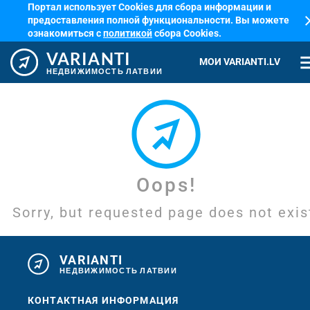
Портал использует Cookies для сбора информации и
cl
предоставления полной функциональности. Вы можете
ознакомиться с
политикой
сбора Cookies.
VARIANTI
me
МОИ VARIANTI.LV
НЕДВИЖИМОСТЬ ЛАТВИИ
Oops!
Sorry, but requested page does not exis
VARIANTI
НЕДВИЖИМОСТЬ ЛАТВИИ
КОНТАКТНАЯ ИНФОРМАЦИЯ