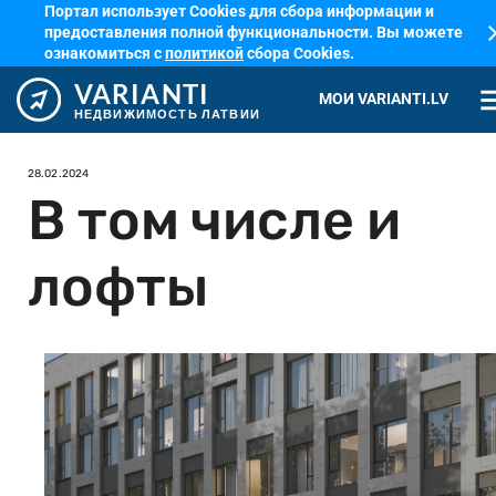
Портал использует Cookies для сбора информации и
cl
предоставления полной функциональности. Вы можете
ознакомиться с
политикой
сбора Cookies.
VARIANTI
me
МОИ VARIANTI.LV
НЕДВИЖИМОСТЬ ЛАТВИИ
28.02.2024
В том числе и
лофты