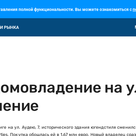
ставления полной функциональности. Вы можете ознакомиться с
п
И РЫНКА
омовладение на ул
ление
иге на ул. Аудею, 7, исторического здания югендстиля сменилс
ties. Покупка обошлась ей в 1,67 млн евро. Новый владелец ср