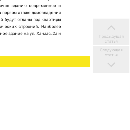
печив зданию современное и
а первом этаже домовладения
ый будут отданы под квартиры
рических строений. Наиболее
ое здание на ул. Ханзас, 2а и
Предыдущая
статья
Следующая
статья