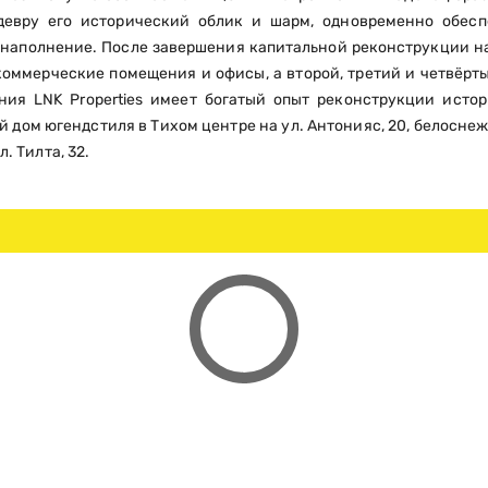
девру его исторический облик и шарм, одновременно обес
наполнение. После завершения капитальной реконструкции н
я коммерческие помещения и офисы, а второй, третий и четвёрт
ния LNK Properties имеет богатый опыт реконструкции исто
 дом югендстиля в Тихом центре на ул. Антонияс, 20, белоснежн
. Тилта, 32.