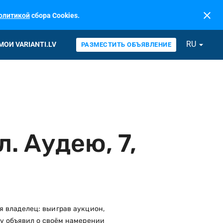
close
олитикой
сбора Cookies.
RU
arrow_drop_down
МОИ VARIANTI.LV
РАЗМЕСТИТЬ ОБЪЯВЛЕНИЕ
. Аудею, 7,
я владелец: выиграв аукцион,
азу объявил о своём намерении