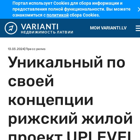
Портал использует Cookies для сбора информации и
cl
предоставления полной функциональности. Вы можете
ознакомиться с
политикой
сбора Cookies.
VARIANTI
me
МОИ VARIANTI.LV
НЕДВИЖИМОСТЬ ЛАТВИИ
13.03.2024
| Пресс релиз
Уникальный по
своей
концепции
рижский жилой
проект UPLEVEL