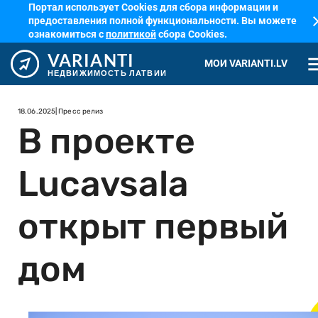
Портал использует Cookies для сбора информации и
cl
предоставления полной функциональности. Вы можете
ознакомиться с
политикой
сбора Cookies.
VARIANTI
me
МОИ VARIANTI.LV
НЕДВИЖИМОСТЬ ЛАТВИИ
18.06.2025
| Пресс релиз
В проекте
Lucavsala
открыт первый
дом