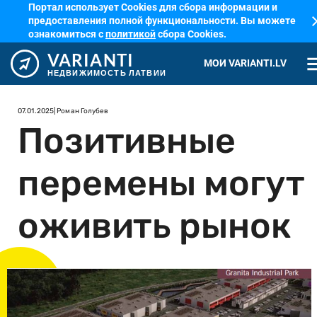
Портал использует Cookies для сбора информации и
cl
предоставления полной функциональности. Вы можете
ознакомиться с
политикой
сбора Cookies.
VARIANTI
me
МОИ VARIANTI.LV
НЕДВИЖИМОСТЬ ЛАТВИИ
07.01.2025
| Роман Голубев
Позитивные
перемены могут
оживить рынок