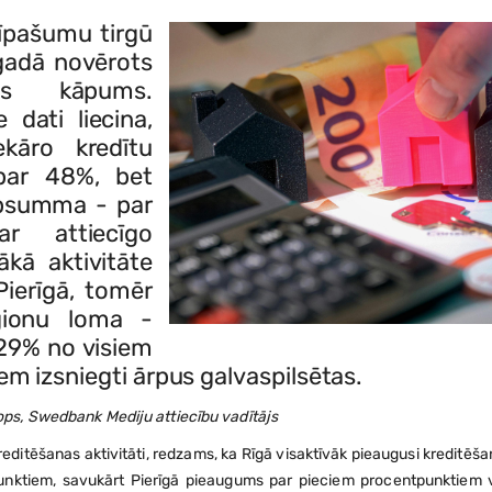
īpašumu tirgū
gadā novērots
tes kāpums.
dati liecina,
kāro kredītu
s par 48%, bet
opsumma - par
ar attiecīgo
ākā aktivitāte
Pierīgā, tomēr
ģionu loma -
 29% no visiem
m izsniegti ārpus galvaspilsētas.
ops, Swedbank Mediju attiecību vadītājs
reditēšanas aktivitāti, redzams, ka Rīgā visaktīvāk pieaugusi kreditēš
punktiem, savukārt Pierīgā pieaugums par pieciem procentpunktiem