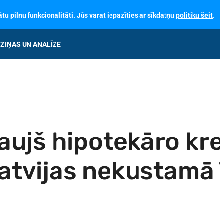
tu pilnu funkcionalitāti. Jūs varat iepazīties ar sīkdatņu
politiku šeit
.
ZIŅAS UN ANALĪZE
aujš hipotekāro kr
atvijas nekustamā