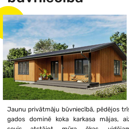
Jaunu privātmāju būvniecībā, pēdējos trī
gados dominē koka karkasa mājas, ai
sevis atstājot mūra ēkas, vidēja