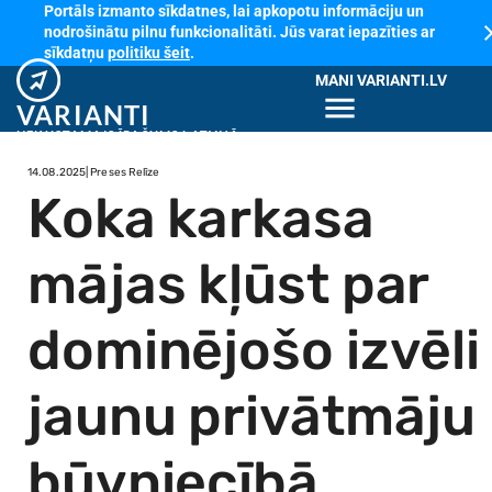
Portāls izmanto sīkdatnes, lai apkopotu informāciju un
cl
nodrošinātu pilnu funkcionalitāti. Jūs varat iepazīties ar
sīkdatņu
politiku šeit
.
MANI VARIANTI.LV
menu
VARIANTI
NEKUSTAMAIS ĪPAŠUMS LATVIJĀ
14.08.2025
| Preses Relīze
Koka karkasa
mājas kļūst par
dominējošo izvēli
jaunu privātmāju
būvniecībā