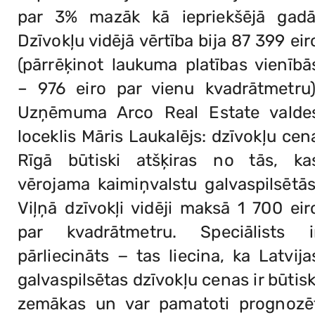
par 3% mazāk kā iepriekšējā gadā
Dzīvokļu vidējā vērtība bija 87 399 eir
(pārrēķinot laukuma platības vienībā
– 976 eiro par vienu kvadrātmetru)
Uzņēmuma Arco Real Estate valde
loceklis Māris Laukalējs: dzīvokļu cen
Rīgā būtiski atšķiras no tās, ka
vērojama kaimiņvalstu galvaspilsētās
Viļņā dzīvokļi vidēji maksā 1 700 eir
par kvadrātmetru. Speciālists i
pārliecināts − tas liecina, ka Latvija
galvaspilsētas dzīvokļu cenas ir būtisk
zemākas un var pamatoti prognozē