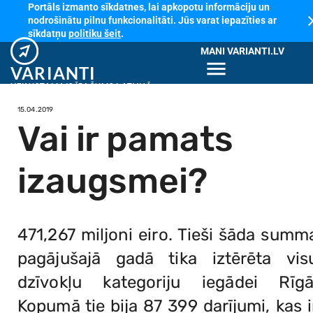
Portāls izmanto sīkdatnes, lai apkopotu informāciju un
cl
nodrošinātu pilnu funkcionalitāti. Jūs varat iepazīties ar
sīkdatņu
politiku šeit
.
MANI VARIANTI.LV
menu
VARIANTI
NEKUSTAMAIS ĪPAŠUMS LATVIJĀ
15.04.2019
Vai ir pamats
izaugsmei?
471,267 miljoni eiro. Tieši šāda summ
pagājušajā gadā tika iztērēta vis
dzīvokļu kategoriju iegādei Rīgā
Kopumā tie bija 87 399 darījumi, kas i