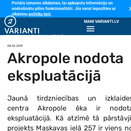
Portāls izmanto sīkdatnes, lai apkopotu informāciju un
cl
nodrošinātu pilnu funkcionalitāti. Jūs varat iepazīties ar
sīkdatņu
politiku šeit
.
MANI VARIANTI.LV
menu
VARIANTI
NEKUSTAMAIS ĪPAŠUMS LATVIJĀ
08.03.2019
Akropole nodota
ekspluatācijā
Jaunā tirdzniecības un izklaide
centra Akropole ēka ir nodot
ekspluatācijā. Kā atzīmē tā pārstāvji
projekts Maskavas ielā 257 ir viens n