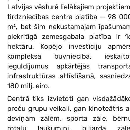
Latvijas vēsturē lielākajiem projektiem
tirdzniecības centra platība — 98 00
m², bet šim nekustamajam īpašuma
piekritīgā zemesgabala platība ir 1
hektāru. Kopējo investīciju apmēr
kompleksa būvniecībā, ieskaito
ieguldījumus apkārtējās transport
infrastruktūras attīstīšanā, sasniedz
180 milj. eiro.
Centrā tiks izvietoti gan visdažādāk
preču grupu veikali, gan kinoteātris a
deviņām zālēm, sporta zāle, bērn
rotaļu laukumiņi, biljarda zāle