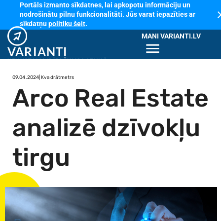
Portāls izmanto sīkdatnes, lai apkopotu informāciju un
cl
nodrošinātu pilnu funkcionalitāti. Jūs varat iepazīties ar
sīkdatņu
politiku šeit
.
MANI VARIANTI.LV
menu
VARIANTI
NEKUSTAMAIS ĪPAŠUMS LATVIJĀ
09.04.2024
| Kvadrātmetrs
Arco Real Estate
analizē dzīvokļu
tirgu