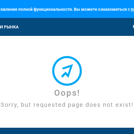
ставления полной функциональности. Вы можете ознакомиться с
п
И РЫНКА
Oops!
Sorry, but requested page does not exist!