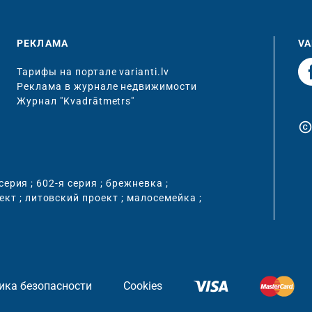
РЕКЛАМА
VA
Тарифы на портале varianti.lv
Реклама в журнале недвижимости
Журнал "Kvadrātmetrs"
copyrigh
 серия
;
602-я серия
;
брежневка
;
ект
;
литовский проект
;
малосемейка
;
ика безопасности
Cookies