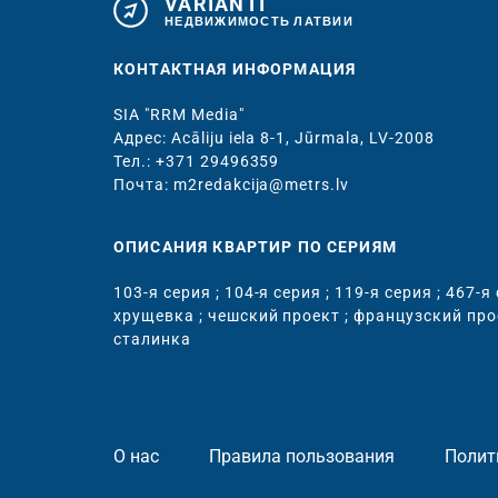
VARIANTI
НЕДВИЖИМОСТЬ ЛАТВИИ
КОНТАКТНАЯ ИНФОРМАЦИЯ
SIA "RRM Media"
Адрес: Acāliju iela 8-1, Jūrmala, LV-2008
Тел.: +371 29496359
Почта: m2redakcija@metrs.lv
ОПИСАНИЯ КВАРТИР ПО СЕРИЯМ
103-я серия
;
104-я серия
;
119-я серия
;
467-я
хрущевка
;
чешский проект
;
французский про
сталинка
О нас
Правила пользования
Полит