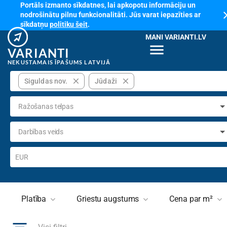
Portāls izmanto sīkdatnes, lai apkopotu informāciju un
cl
nodrošinātu pilnu funkcionalitāti. Jūs varat iepazīties ar
sīkdatņu
politiku šeit
.
MANI VARIANTI.LV
menu
VARIANTI
NEKUSTAMAIS ĪPAŠUMS LATVIJĀ
close
close
Siguldas nov.
Jūdaži
Ražošanas telpas
Darbības veids
EUR
Platība
Griestu augstums
Cena par m²