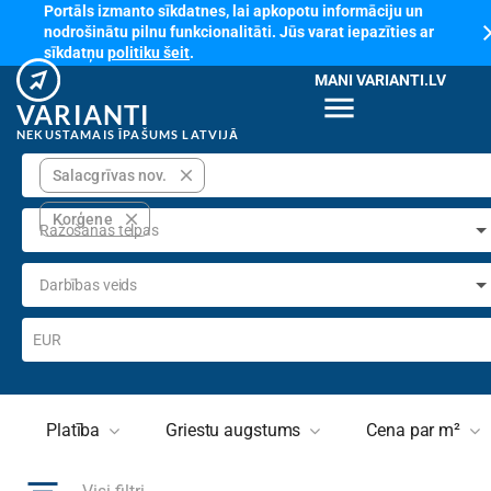
Portāls izmanto sīkdatnes, lai apkopotu informāciju un
cl
nodrošinātu pilnu funkcionalitāti. Jūs varat iepazīties ar
sīkdatņu
politiku šeit
.
MANI VARIANTI.LV
menu
VARIANTI
NEKUSTAMAIS ĪPAŠUMS LATVIJĀ
close
Salacgrīvas nov.
close
Korģene
Ražošanas telpas
Darbības veids
EUR
Platība
Griestu augstums
Cena par m²