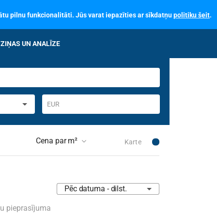
tu pilnu funkcionalitāti. Jūs varat iepazīties ar sīkdatņu
politiku šeit
.
ZIŅAS UN ANALĪZE
EUR
Cena par m²
Karte
 skaits ēkā
Pēc datuma - dilst.
skais stāvoklis
Nav izvēlēts
su pieprasījuma