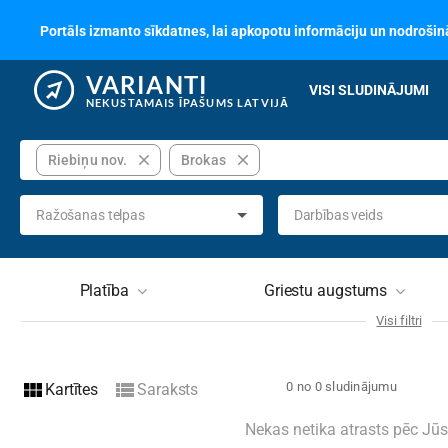
Portāls izmanto sīkdatnes, lai apkopotu informāciju un nodrošinā
VARIANTI
VISI SLUDINĀJUMI
NEKUSTAMAIS ĪPAŠUMS LATVIJĀ
close
close
Riebiņu nov.
Brokas
Ražošanas telpas
Darbības veids
Platība
Griestu augstums
Visi filtri
Stāvs
Stāvu
view_module
view_list
0 no 0 sludinājumu
Kartītes
Saraksts
Ēkas tips
Nav izvēlēts
Tehni
Nekas netika atrasts pēc Jū