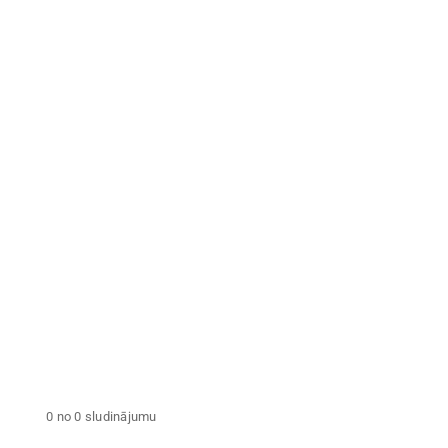
Nekustamā īpašuma
nodoklis iepriekšējā
Zemes
gadā
Tegi
NOŅEMT VISUS FILTRUS
0 no 0 sludinājumu