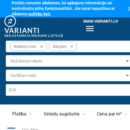
Portāls izmanto sīkdatnes, lai apkopotu informāciju un
cl
nodrošinātu pilnu funkcionalitāti. Jūs varat iepazīties ar
sīkdatņu
politiku šeit
.
MANI VARIANTI.LV
menu
VARIANTI
NEKUSTAMAIS ĪPAŠUMS LATVIJĀ
close
close
Riebiņu nov.
Silajāņi
Ražošanas telpas
Darbības veids
EUR
Platība
Griestu augstums
Cena par m²