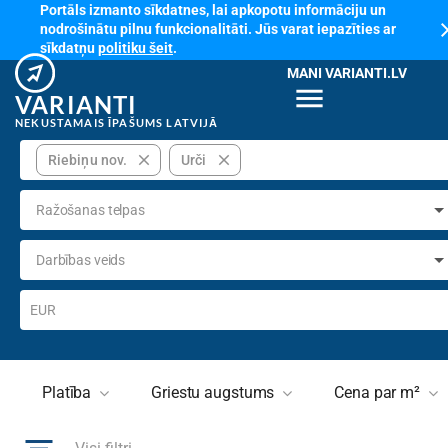
Portāls izmanto sīkdatnes, lai apkopotu informāciju un
cl
nodrošinātu pilnu funkcionalitāti. Jūs varat iepazīties ar
sīkdatņu
politiku šeit
.
MANI VARIANTI.LV
menu
VARIANTI
NEKUSTAMAIS ĪPAŠUMS LATVIJĀ
close
close
Riebiņu nov.
Urči
Ražošanas telpas
Darbības veids
EUR
Platība
Griestu augstums
Cena par m²