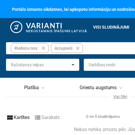
Portāls izmanto sīkdatnes, lai apkopotu informāciju un nodrošinā
VARIANTI
VISI SLUDINĀJUMI
NEKUSTAMAIS ĪPAŠUMS LATVIJĀ
close
close
Riebiņu nov.
Aizupieši
Ražošanas telpas
Darbības veids
Platība
Griestu augstums
Visi filtri
Stāvs
Stāvu
view_module
view_list
0 no 0 sludinājumu
Kartītes
Saraksts
Ēkas tips
Nav izvēlēts
Tehni
Nekas netika atrasts pēc Jū