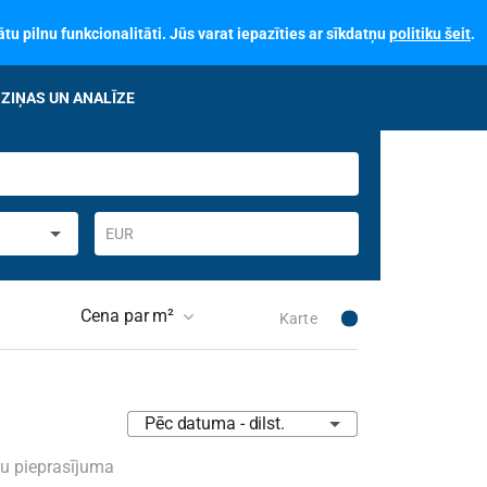
tu pilnu funkcionalitāti. Jūs varat iepazīties ar sīkdatņu
politiku šeit
.
ZIŅAS UN ANALĪZE
EUR
Cena par m²
Karte
 skaits ēkā
Pēc datuma - dilst.
skais stāvoklis
Nav izvēlēts
su pieprasījuma