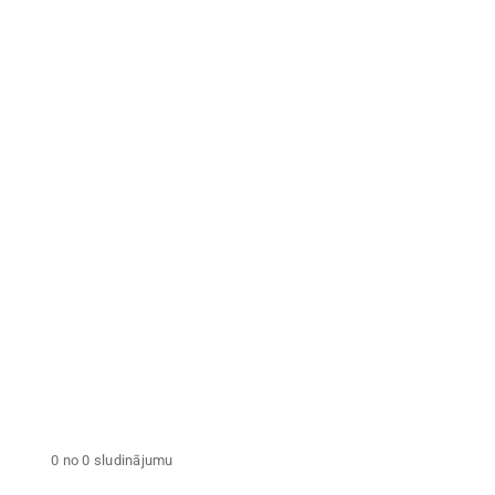
Nekustamā īpašuma
nodoklis iepriekšējā
Zemes
gadā
Tegi
NOŅEMT VISUS FILTRUS
0 no 0 sludinājumu