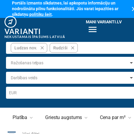
Portāls izmanto sīkdatnes, lai apkopotu informāciju un
cl
nodrošinātu pilnu funkcionalitāti. Jūs varat iepazīties ar
sīkdatņu
politiku šeit
.
MANI VARIANTI.LV
menu
VARIANTI
NEKUSTAMAIS ĪPAŠUMS LATVIJĀ
close
close
Ludzas nov.
Rudziši
Ražošanas telpas
Darbības veids
EUR
Platība
Griestu augstums
Cena par m²