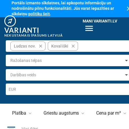
Portāls izmanto sīkdatnes, lai apkopotu informāciju un
cl
nodrošinātu pilnu funkcionalitāti. Jūs varat iepazīties ar
sīkdatņu
politiku šeit
.
MANI VARIANTI.LV
menu
VARIANTI
NEKUSTAMAIS ĪPAŠUMS LATVIJĀ
close
close
Ludzas nov.
Kovališki
Ražošanas telpas
Darbības veids
EUR
Platība
Griestu augstums
Cena par m²