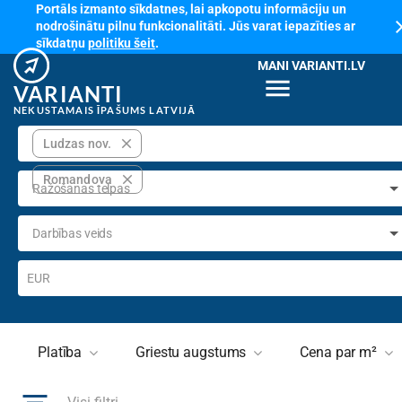
Portāls izmanto sīkdatnes, lai apkopotu informāciju un
cl
nodrošinātu pilnu funkcionalitāti. Jūs varat iepazīties ar
sīkdatņu
politiku šeit
.
MANI VARIANTI.LV
menu
VARIANTI
NEKUSTAMAIS ĪPAŠUMS LATVIJĀ
close
Ludzas nov.
close
Romandova
Ražošanas telpas
Darbības veids
EUR
Platība
Griestu augstums
Cena par m²