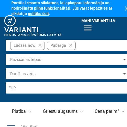
Portāls izmanto sīkdatnes, lai apkopotu informāciju un
cl
nodrošinātu pilnu funkcionalitāti. Jūs varat iepazīties ar
sīkdatņu
politiku šeit
.
MANI VARIANTI.LV
menu
VARIANTI
NEKUSTAMAIS ĪPAŠUMS LATVIJĀ
close
close
Ludzas nov.
Pabarga
Ražošanas telpas
Darbības veids
EUR
Platība
Griestu augstums
Cena par m²