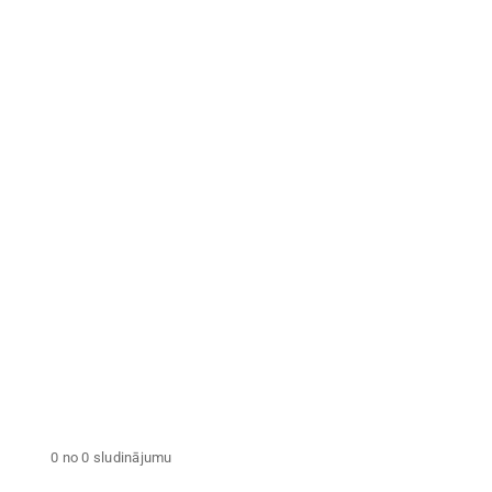
Nekustamā īpašuma
nodoklis iepriekšējā
Zemes
gadā
Tegi
NOŅEMT VISUS FILTRUS
0 no 0 sludinājumu