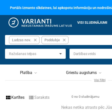
Portāls izmanto sīkdatnes, lai apkopotu informāciju un nodrošinā
VARIANTI
VISI SLUDINĀJUMI
NEKUSTAMAIS ĪPAŠUMS LATVIJĀ
close
close
Ludzas nov.
Poddubje
Ražošanas telpas
Darbības veids
Platība
Griestu augstums
Visi filtri
Stāvs
Stāvu
view_module
view_list
0 no 0 sludinājumu
Kartītes
Saraksts
Ēkas tips
Nav izvēlēts
Tehni
Nekas netika atrasts pēc Jū